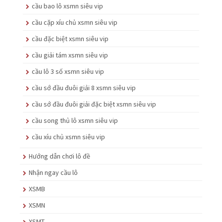
cầu bao lô xsmn siêu vip
cầu cặp xíu chủ xsmn siêu vip
cầu đặc biệt xsmn siêu vip
cầu giải tám xsmn siêu vip
cầu lô 3 số xsmn siêu vip
cầu sớ đầu đuôi giải 8 xsmn siêu vip
cầu sớ đầu đuôi giải đặc biệt xsmn siêu vip
cầu song thủ lô xsmn siêu vip
cầu xíu chủ xsmn siêu vip
Hướng dẫn chơi lô đề
Nhận ngay cầu lô
XSMB
XSMN
XSMT