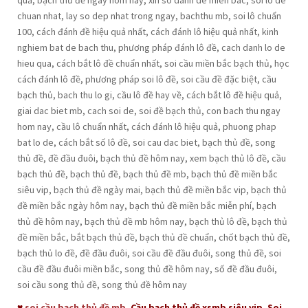
chuan nhat, lay so dep nhat trong ngay, bachthu mb, soi lô chuẩn
100, cách đánh đề hiệu quả nhất, cách đánh lô hiệu quả nhất, kinh
nghiem bat de bach thu, phương pháp đánh lô đề, cach danh lo de
hieu qua, cách bắt lô đề chuẩn nhất, soi cầu miền bắc bạch thủ, học
cách đánh lô đề, phương pháp soi lô đề, soi cầu đề đặc biệt, cầu
bạch thủ, bach thu lo gi, cầu lô đề hay về, cách bắt lô đề hiệu quả,
giai dac biet mb, cach soi de, soi đề bạch thủ, con bach thu ngay
hom nay, cầu lô chuẩn nhất, cách đánh lô hiệu quả, phuong phap
bat lo de, cách bắt số lô đề, soi cau dac biet, bạch thủ đề, song
thủ đề, đề đầu đuôi, bạch thủ đề hôm nay, xem bạch thủ lô đề, cầu
bạch thủ đề, bạch thủ đề, bạch thủ đề mb, bạch thủ đề miền bắc
siêu vip, bạch thủ đề ngày mai, bạch thủ đề miền bắc vip, bạch thủ
đề miền bắc ngày hôm nay, bạch thủ đề miền bắc miễn phí, bạch
thủ đề hôm nay, bạch thủ đề mb hôm nay, bạch thủ lô đề, bạch thủ
đề miền bắc, bắt bạch thủ đề, bạch thủ đề chuẩn, chốt bạch thủ đề,
bạch thủ lo đề, đề đầu đuôi, soi cầu đề đầu đuôi, song thủ đề, soi
cầu đề đầu đuôi miền bắc, song thủ đề hôm nay, số đề đầu đuôi,
soi cầu song thủ đề, song thủ đề hôm nay
♥
soi cầu bạch thủ đề mb
. Cầu bạch thủ đề xsmb siêu vip. Soi