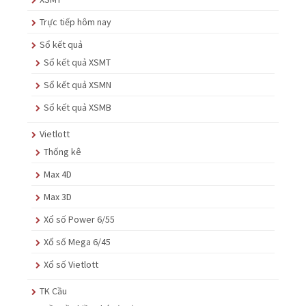
Trực tiếp hôm nay
Sổ kết quả
Sổ kết quả XSMT
Sổ kết quả XSMN
Sổ kết quả XSMB
Vietlott
Thống kê
Max 4D
Max 3D
Xổ số Power 6/55
Xổ số Mega 6/45
Xổ số Vietlott
TK Cầu