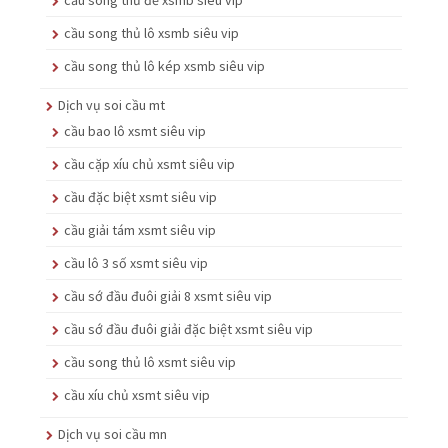
cầu song thủ lô xsmb siêu vip
cầu song thủ lô kép xsmb siêu vip
Dịch vụ soi cầu mt
cầu bao lô xsmt siêu vip
cầu cặp xíu chủ xsmt siêu vip
cầu đặc biệt xsmt siêu vip
cầu giải tám xsmt siêu vip
cầu lô 3 số xsmt siêu vip
cầu sớ đầu đuôi giải 8 xsmt siêu vip
cầu sớ đầu đuôi giải đặc biệt xsmt siêu vip
cầu song thủ lô xsmt siêu vip
cầu xíu chủ xsmt siêu vip
Dịch vụ soi cầu mn