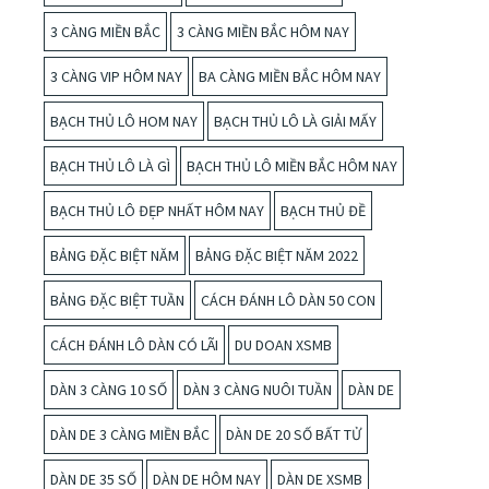
3 CÀNG MIỀN BẮC
3 CÀNG MIỀN BẮC HÔM NAY
3 CÀNG VIP HÔM NAY
BA CÀNG MIỀN BẮC HÔM NAY
BẠCH THỦ LÔ HOM NAY
BẠCH THỦ LÔ LÀ GIẢI MẤY
BẠCH THỦ LÔ LÀ GÌ
BẠCH THỦ LÔ MIỀN BẮC HÔM NAY
BẠCH THỦ LÔ ĐẸP NHẤT HÔM NAY
BẠCH THỦ ĐỀ
BẢNG ĐẶC BIỆT NĂM
BẢNG ĐẶC BIỆT NĂM 2022
BẢNG ĐẶC BIỆT TUẦN
CÁCH ĐÁNH LÔ DÀN 50 CON
CÁCH ĐÁNH LÔ DÀN CÓ LÃI
DU DOAN XSMB
DÀN 3 CÀNG 10 SỐ
DÀN 3 CÀNG NUÔI TUẦN
DÀN DE
DÀN DE 3 CÀNG MIỀN BẮC
DÀN DE 20 SỐ BẤT TỬ
DÀN DE 35 SỐ
DÀN DE HÔM NAY
DÀN DE XSMB