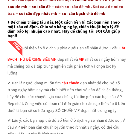
cau de mb – soi cầu đề –
cách soi cầu đề mb
.
Soi cau de mien
bac
– soi cầu đẹp nhất mb – soi cầu bạch thủ đề mb
♦ Để chiến thắng lâu dài. Một cách bền bỉ Các bạn nên theo
một cầu cố định. Chia vốn hằng ngày, chiến thuật hợp lý để
đảm bảo lợi nhuận cao nhất. Hãy để chúng tôi SOI CẦU giúp
bạn!!
Với thẻ vào ô dịch vụ phía dưới Bạn sẽ nhận được 1 cầu
CẦU
BẠCH THỦ ĐỀ XSMB SIÊU VIP
đẹp nhất và
VIP
nhất của ngày hôm nay
mà chúng tôi đã tập trung nghiên cứu phân tích và chọn lọc kỹ
lưỡng.
✔ Bạn là người đang muốn tìm
cầu chuẩn
đẹp nhất để chơi xổ số
trong ngày hôm nay mà chưa biết nên chơi số nào để chiến thắng,
hãy để cho các chuyên gia của chúng tôi tìm giúp các bạn cầu VIP
đẹp nhất. Công việc của bạn rất đơn giản chỉ cần nạp thẻ vào ô bên
dưới là bạn sẽ sở hữu ngay SÔ CHUẨN VIP đẹp nhất trong ngày.
✔ Lưu ý: các bạn nạp thẻ đủ số tiền ở ô dịch vụ sẽ nhận được số , Vì
cầu VIP nên bạn cần chuẩn bị vốn theo ít nhất 3 ngày, có thể cầu
gãy 1 đến 2 ngày là bình thường.