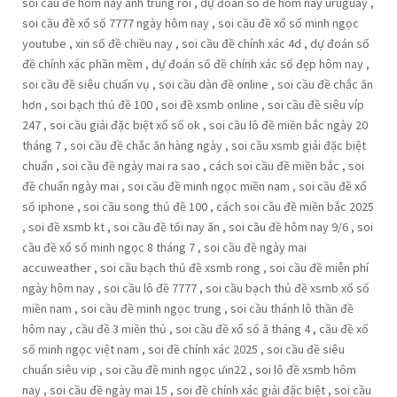
soi cầu đề hôm nay anh trúng rồi , dự đoán số đề hôm nay uruguay ,
soi cầu đề xổ số 7777 ngày hôm nay , soi cầu đề xổ số minh ngọc
youtube , xin số đề chiều nay , soi cầu đề chính xác 4d , dự đoán số
đề chính xác phần mềm , dự đoán số đề chính xác số đẹp hôm nay ,
soi cầu đề siêu chuẩn vụ , soi cầu dàn đề online , soi cầu đề chắc ăn
hơn , soi bạch thủ đề 100 , soi đề xsmb online , soi cầu đề siêu víp
247 , soi cầu giải đặc biệt xổ số ok , soi cầu lô đề miền bắc ngày 20
tháng 7 , soi cầu đề chắc ăn hàng ngày , soi cầu xsmb giải đặc biệt
chuẩn , soi cầu đề ngày mai ra sao , cách soi cầu đề miền bắc , soi
đề chuẩn ngày mai , soi cầu đề minh ngọc miền nam , soi cầu đề xổ
số iphone , soi cầu song thủ đề 100 , cách soi cầu đề miền bắc 2025
, soi đề xsmb kt , soi cầu đề tối nay ăn , soi cầu đề hôm nay 9/6 , soi
cầu đề xổ số minh ngọc 8 tháng 7 , soi cầu đề ngày mai
accuweather , soi cầu bạch thủ đề xsmb rong , soi cầu đề miễn phí
ngày hôm nay , soi cầu lô đề 7777 , soi cầu bạch thủ đề xsmb xổ số
miền nam , soi cầu đề minh ngọc trung , soi cầu thánh lô thần đề
hôm nay , cầu đề 3 miền thủ , soi cầu đề xổ số ă tháng 4 , cầu đề xổ
số minh ngọc việt nam , soi đề chính xác 2025 , soi cầu đề siêu
chuẩn siêu vip , soi cầu đề minh ngọc ưin22 , soi lô đề xsmb hôm
nay , soi cầu đề ngày mai 15 , soi đề chính xác giải đặc biệt , soi cầu