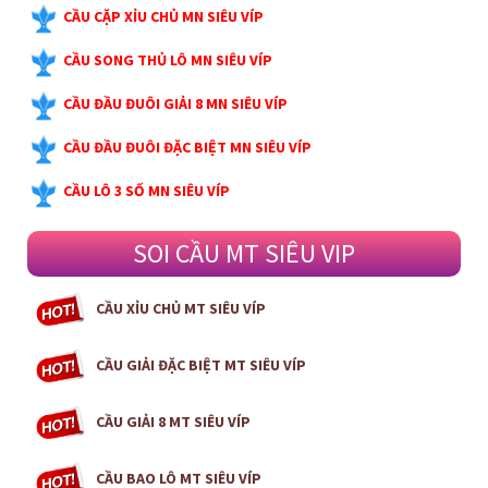
CẦU CẶP XỈU CHỦ MN SIÊU VÍP
CẦU SONG THỦ LÔ MN SIÊU VÍP
CẦU ĐẦU ĐUÔI GIẢI 8 MN SIÊU VÍP
CẦU ĐẦU ĐUÔI ĐẶC BIỆT MN SIÊU VÍP
CẦU LÔ 3 SỐ MN SIÊU VÍP
SOI CẦU MT SIÊU VIP
CẦU XỈU CHỦ MT SIÊU VÍP
CẦU GIẢI ĐẶC BIỆT MT SIÊU VÍP
CẦU GIẢI 8 MT SIÊU VÍP
CẦU BAO LÔ MT SIÊU VÍP