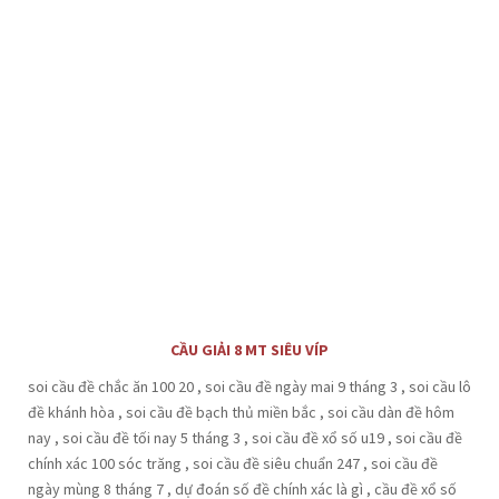
CẦU GIẢI 8 MT SIÊU VÍP
soi cầu đề chắc ăn 100 20 , soi cầu đề ngày mai 9 tháng 3 , soi cầu lô
đề khánh hòa , soi cầu đề bạch thủ miền bắc , soi cầu dàn đề hôm
nay , soi cầu đề tối nay 5 tháng 3 , soi cầu đề xổ số u19 , soi cầu đề
chính xác 100 sóc trăng , soi cầu đề siêu chuẩn 247 , soi cầu đề
ngày mùng 8 tháng 7 , dự đoán số đề chính xác là gì , cầu đề xổ số