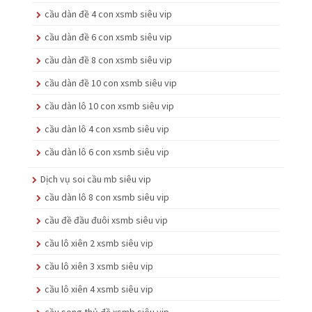
cầu dàn đề 4 con xsmb siêu vip
cầu dàn đề 6 con xsmb siêu vip
cầu dàn đề 8 con xsmb siêu vip
cầu dàn đề 10 con xsmb siêu vip
cầu dàn lô 10 con xsmb siêu vip
cầu dàn lô 4 con xsmb siêu vip
cầu dàn lô 6 con xsmb siêu vip
Dịch vụ soi cầu mb siêu vip
cầu dàn lô 8 con xsmb siêu vip
cầu đề đầu đuôi xsmb siêu vip
cầu lô xiên 2 xsmb siêu vip
cầu lô xiên 3 xsmb siêu vip
cầu lô xiên 4 xsmb siêu vip
cầu song thủ đề xsmb siêu vip