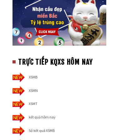
TRỰC TIẾP KQXS HÔM NAY
XSMB
XSMN
XSMT
kết quả hôm nay
Sổ kết quả XSMB