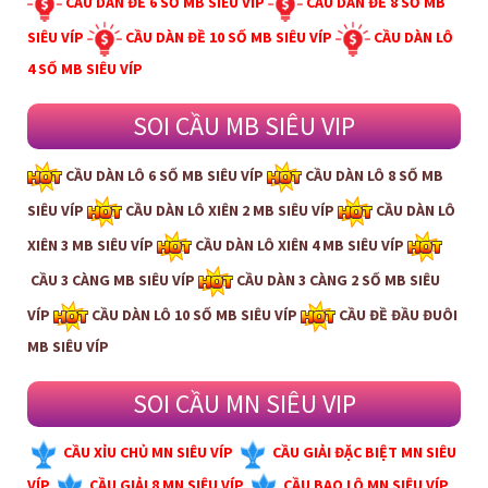
CẦU DÀN ĐỀ 6 SỐ MB SIÊU VÍP
CẦU DÀN ĐỀ 8 SỐ MB
SIÊU VÍP
CẦU DÀN ĐỀ 10 SỐ MB SIÊU VÍP
CẦU DÀN LÔ
4 SỐ MB SIÊU VÍP
SOI CẦU MB SIÊU VIP
CẦU DÀN LÔ 6 SỐ MB SIÊU VÍP
CẦU DÀN LÔ 8 SỐ MB
SIÊU VÍP
CẦU DÀN LÔ XIÊN 2 MB SIÊU VÍP
CẦU DÀN LÔ
XIÊN 3 MB SIÊU VÍP
CẦU DÀN LÔ XIÊN 4 MB SIÊU VÍP
CẦU 3 CÀNG MB SIÊU VÍP
CẦU DÀN 3 CÀNG 2 SỐ MB SIÊU
VÍP
CẦU DÀN LÔ 10 SỐ MB SIÊU VÍP
CẦU ĐỀ ĐẦU ĐUÔI
MB SIÊU VÍP
SOI CẦU MN SIÊU VIP
CẦU XỈU CHỦ MN SIÊU VÍP
CẦU GIẢI ĐẶC BIỆT MN SIÊU
VÍP
CẦU GIẢI 8 MN SIÊU VÍP
CẦU BAO LÔ MN SIÊU VÍP