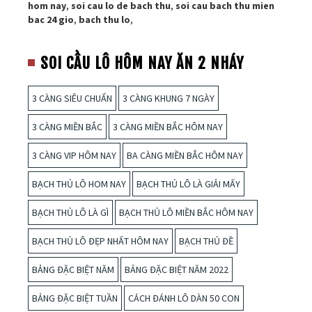
hom nay
,
soi cau lo de bach thu
,
soi cau bach thu mien
bac 24 gio
,
bach thu lo
,
SOI CẦU LÔ HÔM NAY ĂN 2 NHÁY
3 CÀNG SIÊU CHUẨN
3 CÀNG KHUNG 7 NGÀY
3 CÀNG MIỀN BẮC
3 CÀNG MIỀN BẮC HÔM NAY
3 CÀNG VIP HÔM NAY
BA CÀNG MIỀN BẮC HÔM NAY
BẠCH THỦ LÔ HOM NAY
BẠCH THỦ LÔ LÀ GIẢI MẤY
BẠCH THỦ LÔ LÀ GÌ
BẠCH THỦ LÔ MIỀN BẮC HÔM NAY
BẠCH THỦ LÔ ĐẸP NHẤT HÔM NAY
BẠCH THỦ ĐỀ
BẢNG ĐẶC BIỆT NĂM
BẢNG ĐẶC BIỆT NĂM 2022
BẢNG ĐẶC BIỆT TUẦN
CÁCH ĐÁNH LÔ DÀN 50 CON