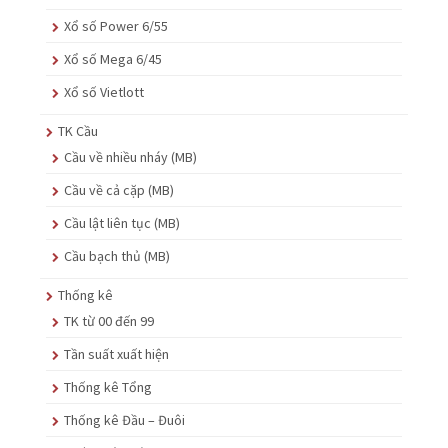
Xổ số Power 6/55
Xổ số Mega 6/45
Xổ số Vietlott
TK Cầu
Cầu về nhiều nháy (MB)
Cầu về cả cặp (MB)
Cầu lật liên tục (MB)
Cầu bạch thủ (MB)
Thống kê
TK từ 00 đến 99
Tần suất xuất hiện
Thống kê Tổng
Thống kê Đầu – Đuôi