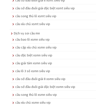
cầu sớ đầu đuôi giải 8 xsmt siêu vip
cầu sớ đầu đuôi giải đặc biệt xsmt siêu vip
cầu song thủ lô xsmt siêu vip
cầu xíu chủ xsmt siêu vip
Dịch vụ soi cầu mn
cầu bao lô xsmn siêu vip
cầu cặp xíu chủ xsmn siêu vip
cầu đặc biệt xsmn siêu vip
cầu giải tám xsmn siêu vip
cầu lô 3 số xsmn siêu vip
cầu sớ đầu đuôi giải 8 xsmn siêu vip
cầu sớ đầu đuôi giải đặc biệt xsmn siêu vip
cầu song thủ lô xsmn siêu vip
cầu xíu chủ xsmn siêu vip