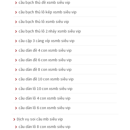
cầu bạch thủ đề xsmb siêu vip
cầu bạch thủ lô kép xsmb siêu vip
cầu bạch thủ lô xsmb siêu vip
cầu bạch thủ lô 2 nháy xsmb siêu vip
cầu cặp 3 càng víp xsmb siêu vip
cầu dàn đề 4 con xsmb siêu vip
cầu dàn đề 6 con xsmb siêu vip
cầu dàn đề 8 con xsmb siêu vip
cầu dàn đề 10 con xsmb siêu vip
cầu dàn lô 10 con xsmb siêu vip
cầu dàn lô 4 con xsmb siêu vip
cầu dàn lô 6 con xsmb siêu vip
Dịch vụ soi cầu mb siêu vip
cầu dàn lô 8 con xsmb siêu vip