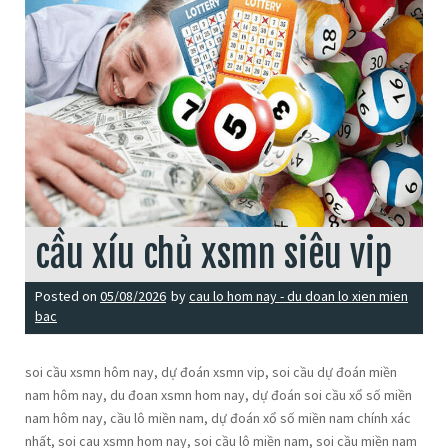
cầu xíu chủ xsmn siêu vip
Posted on
05/08/2026
by
cau lo hom nay - du doan lo xien mien
bac
soi cầu xsmn hôm nay, dự đoán xsmn vip, soi cầu dự đoán miền
nam hôm nay, du đoan xsmn hom nay, dự đoán soi cầu xổ số miền
nam hôm nay, cầu lô miền nam, dự đoán xổ số miền nam chính xác
nhất, soi cau xsmn hom nay, soi cầu lô miền nam, soi cầu miền nam