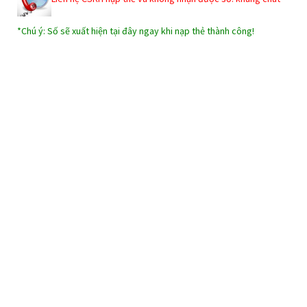
*Chú ý: Số sẽ xuất hiện tại đây ngay khi nạp thẻ thành công!