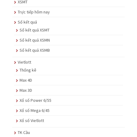
XSMT
Trực tiếp hôm nay
Sổ kết quả
Sổ kết quả XSMT
Sổ kết quả XSMN
Sổ kết quả XSMB
Vietlott
Thống kê
Max 4D
Max 3D
Xổ số Power 6/55
Xổ số Mega 6/45
Xổ số Vietlott
TK Cầu