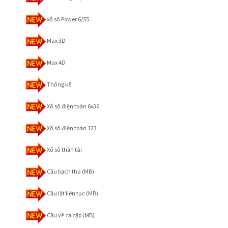
xổ số Power 6/55
Max 3D
Max 4D
Thống kê
Xổ số điện toán 6x36
Xổ số điện toán 123
Xổ số thần tài
Cầu bạch thủ (MB)
Cầu lật liên tục (MB)
Cầu về cả cặp (MB)