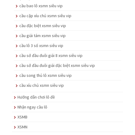
cầu bao lô xsmn siêu vip
cầu cặp xíu chủ xsmn siêu vip
cầu đặc biệt xsmn siêu vip
cầu giải tám xsmn siêu vip
cầu lô 3 số xsmn siêu vip
cầu sớ đầu đuôi giải 8 xsmn siêu vip
cầu sớ đầu đuôi giải đặc biệt xsmn siêu vip
cầu song thủ lô xsmn siêu vip
cầu xíu chủ xsmn siêu vip
Hướng dẫn chơi lô đề
Nhận ngay cầu lô
XSMB
XSMN