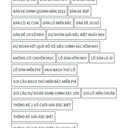
DÀN DE ĐÁNH QUANH NĂM 2022
DÀN DE ĐẸP
DÀN LÔ 42 CON
DÀN LÔ MIỀN BẮC
DÀN ĐỀ 10 SỐ
DÀN ĐỀ 10 SỐ MAX
DỰ ĐOÁN GIẢI ĐẶC BIỆT NGÀY MAI
DỰ ĐOÁN KẾT QUẢ XỔ SỐ SIÊU CHÍNH XÁC HÔM NAY
KHÔNG CÓ CHUYÊN MỤC
LÔ DÀN HÔM NAY
LÔ DÀN LÀ GÌ
LÔ DÀN MIỄN PHÍ
MUA BẠCH THỦ LÔ
SOI CẦU BẠCH THỦ MIỀN BẮC MIỄN PHÍ
SOI CẦU DỰ ĐOÁN XSMB CHÍNH XÁC 100
SOI LÔ XIÊN CHUẨN
THỐNG KÊ 2 SỐ CUỐI GIẢI ĐẶC BIỆT
THỐNG KÊ GIẢI ĐẶC BIỆT