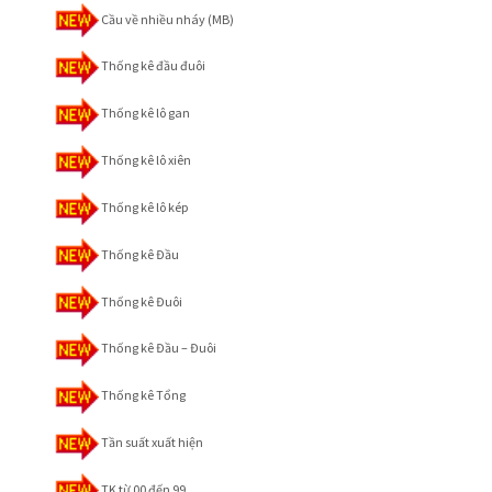
Cầu về nhiều nháy (MB)
Thống kê đầu đuôi
Thống kê lô gan
Thống kê lô xiên
Thống kê lô kép
Thống kê Đầu
Thống kê Đuôi
Thống kê Đầu – Đuôi
Thống kê Tổng
Tần suất xuất hiện
TK từ 00 đến 99