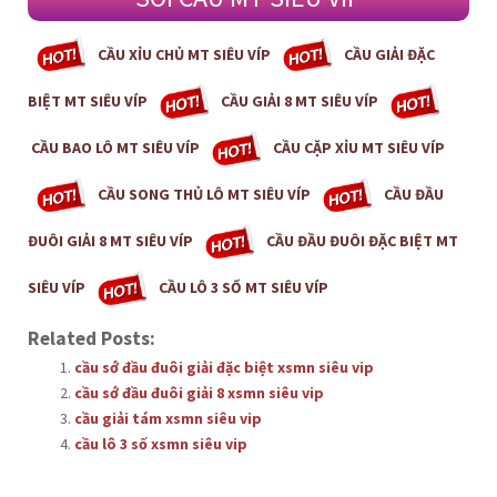
CẦU XỈU CHỦ MT SIÊU VÍP
CẦU GIẢI ĐẶC
BIỆT MT SIÊU VÍP
CẦU GIẢI 8 MT SIÊU VÍP
CẦU BAO LÔ MT SIÊU VÍP
CẦU CẶP XỈU MT SIÊU VÍP
CẦU SONG THỦ LÔ MT SIÊU VÍP
CẦU ĐẦU
ĐUÔI GIẢI 8 MT SIÊU VÍP
CẦU ĐẦU ĐUÔI ĐẶC BIỆT MT
SIÊU VÍP
CẦU LÔ 3 SỐ MT SIÊU VÍP
Related Posts:
cầu sớ đầu đuôi giải đặc biệt xsmn siêu vip
cầu sớ đầu đuôi giải 8 xsmn siêu vip
cầu giải tám xsmn siêu vip
cầu lô 3 số xsmn siêu vip