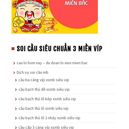
SOI CẦU SIÊU CHUẨN 3 MIỀN VÍP
cau lo hom nay – du doan lo xien mien bac
Dịch vụ soi cầu mb
cầu ba càng víp xsmb siêu vip
cầu bạch thủ đề xsmb siêu vip
cầu bạch thủ lô kép xsmb siêu vip
cầu bạch thủ lô xsmb siêu vip
cầu bạch thủ lô 2 nháy xsmb siêu vip
cầu cặp 3 càng víp xsmb siêu vip