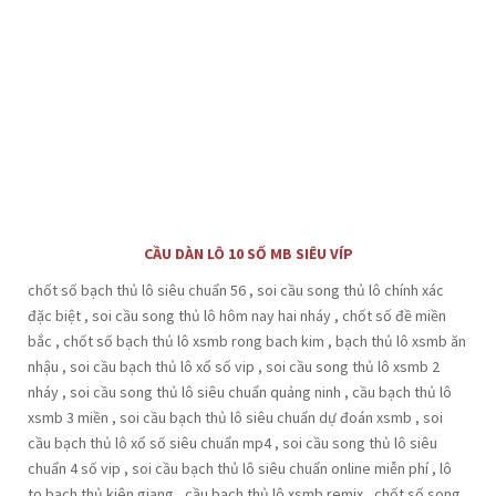
CẦU DÀN LÔ 10 SỐ MB SIÊU VÍP
chốt số bạch thủ lô siêu chuẩn 56 , soi cầu song thủ lô chính xác
đặc biệt , soi cầu song thủ lô hôm nay hai nháy , chốt số đề miền
bắc , chốt số bạch thủ lô xsmb rong bach kim , bạch thủ lô xsmb ăn
nhậu , soi cầu bạch thủ lô xổ số vip , soi cầu song thủ lô xsmb 2
nháy , soi cầu song thủ lô siêu chuẩn quảng ninh , cầu bạch thủ lô
xsmb 3 miền , soi cầu bạch thủ lô siêu chuẩn dự đoán xsmb , soi
cầu bạch thủ lô xổ số siêu chuẩn mp4 , soi cầu song thủ lô siêu
chuẩn 4 số vip , soi cầu bạch thủ lô siêu chuẩn online miễn phí , lô
to bạch thủ kiên giang , cầu bạch thủ lô xsmb remix , chốt số song