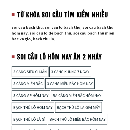
TỪ KHÓA SOI CẦU TÌM KIẾM NHIỀU
soi cau bach thu
,
soi cau lo bach thu
,
soi cau bach thu
hom nay
,
soi cau lo de bach thu
,
soi cau bach thu mien
bac 24 gio
,
bach thu lo
,
SOI CẦU LÔ HÔM NAY ĂN 2 NHÁY
3 CÀNG SIÊU CHUẨN
3 CÀNG KHUNG 7 NGÀY
3 CÀNG MIỀN BẮC
3 CÀNG MIỀN BẮC HÔM NAY
3 CÀNG VIP HÔM NAY
BA CÀNG MIỀN BẮC HÔM NAY
BẠCH THỦ LÔ HOM NAY
BẠCH THỦ LÔ LÀ GIẢI MẤY
BẠCH THỦ LÔ LÀ GÌ
BẠCH THỦ LÔ MIỀN BẮC HÔM NAY