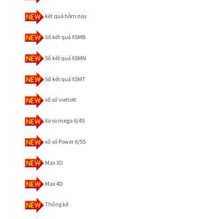
kết quả hôm nay
Sổ kết quả XSMB
Sổ kết quả XSMN
Sổ kết quả XSMT
xổ số vietlott
Xo so mega 6/45
xổ số Power 6/55
Max 3D
Max 4D
Thống kê