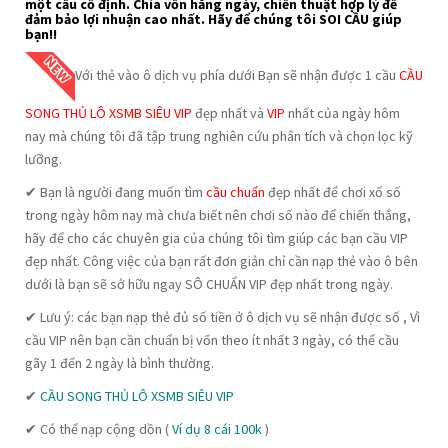
một cầu cố định. Chia vốn hằng ngày, chiến thuật hợp lý để
đảm bảo lợi nhuận cao nhất. Hãy để chúng tôi SOI CẦU giúp
bạn!!
Với thẻ vào ô dịch vụ phía dưới Bạn sẽ nhận được 1 cầu
CẦU
SONG THỦ LÔ XSMB SIÊU VIP
đẹp nhất và
VIP
nhất của ngày hôm
nay mà chúng tôi đã tập trung nghiên cứu phân tích và chọn lọc kỹ
lưỡng.
✔ Bạn là người đang muốn tìm
cầu chuẩn
đẹp nhất để chơi xổ số
trong ngày hôm nay mà chưa biết nên chơi số nào để chiến thắng,
hãy để cho các chuyên gia của chúng tôi tìm giúp các bạn cầu VIP
đẹp nhất. Công việc của bạn rất đơn giản chỉ cần nạp thẻ vào ô bên
dưới là bạn sẽ sở hữu ngay SÔ CHUẨN VIP đẹp nhất trong ngày.
✔ Lưu ý: các bạn nạp thẻ đủ số tiền ở ô dịch vụ sẽ nhận được số , Vì
cầu VIP nên bạn cần chuẩn bị vốn theo ít nhất 3 ngày, có thể cầu
gãy 1 đến 2 ngày là bình thường.
✔
CẦU SONG THỦ LÔ XSMB SIÊU VIP
✔ Có thể nạp cộng dồn (
Ví dụ 8 cái 100k
)