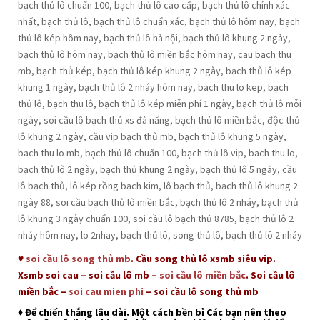
bạch thủ lô chuẩn 100, bạch thủ lô cao cấp, bạch thủ lô chính xác
nhất, bạch thủ lô, bạch thủ lô chuẩn xác, bạch thủ lô hôm nay, bạch
thủ lô kép hôm nay, bạch thủ lô hà nội, bạch thủ lô khung 2 ngày,
bạch thủ lô hôm nay, bạch thủ lô miền bắc hôm nay, cau bach thu
mb, bạch thủ kép, bạch thủ lô kép khung 2 ngày, bạch thủ lô kép
khung 1 ngày, bạch thủ lô 2 nháy hôm nay, bach thu lo kep, bạch
thủ lô, bạch thu lô, bạch thủ lô kép miễn phí 1 ngày, bạch thủ lô mỗi
ngày, soi cầu lô bạch thủ xs đà nẵng, bạch thủ lô miền bắc, độc thủ
lô khung 2 ngày, cầu vip bạch thủ mb, bạch thủ lô khung 5 ngày,
bach thu lo mb, bạch thủ lô chuẩn 100, bạch thủ lô vip, bach thu lo,
bạch thủ lô 2 ngày, bạch thủ khung 2 ngày, bạch thủ lô 5 ngày, cầu
lô bạch thủ, lô kép rồng bạch kim, lô bạch thủ, bạch thủ lô khung 2
ngày 88, soi cầu bạch thủ lô miền bắc, bạch thủ lô 2 nháy, bạch thủ
lô khung 3 ngày chuẩn 100, soi cầu lô bạch thủ 8785, bạch thủ lô 2
nháy hôm nay, lo 2nhay, bạch thủ lô, song thủ lô, bạch thủ lô 2 nháy
♥
soi cầu lô song thủ mb
. Cầu song thủ lô xsmb siêu vip.
Xsmb soi cau – soi cầu lô mb –
soi cầu lô miền bắc
. Soi cầu lô
miền bắc –
soi cau mien phi
– soi cầu lô song thủ mb
♦ Để chiến thắng lâu dài. Một cách bền bỉ Các bạn nên theo