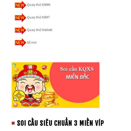
Quay thử XSMN
Quay thử XSMT
Quay thử Vietlott
Sổ mơ
SOI CẦU SIÊU CHUẨN 3 MIỀN VÍP