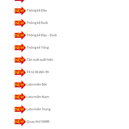
Thống kê Đầu
Thống kê Đuôi
Thống kê Đầu – Đuôi
Thống kê Tổng
Tần suất xuất hiện
TK từ 00 đến 99
Loto miền Bắc
Loto miền Nam
Loto miền Trung
Quay thử XSMB