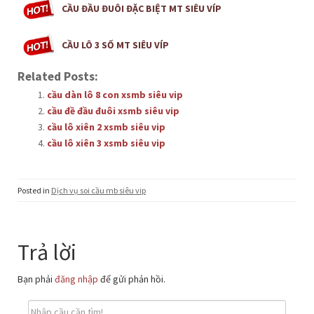
CẦU ĐẦU ĐUÔI ĐẶC BIỆT MT SIÊU VÍP
CẦU LÔ 3 SỐ MT SIÊU VÍP
Related Posts:
cầu dàn lô 8 con xsmb siêu vip
cầu đề đầu đuôi xsmb siêu vip
cầu lô xiên 2 xsmb siêu vip
cầu lô xiên 3 xsmb siêu vip
Posted in
Dịch vụ soi cầu mb siêu vip
Trả lời
Bạn phải
đăng nhập
để gửi phản hồi.