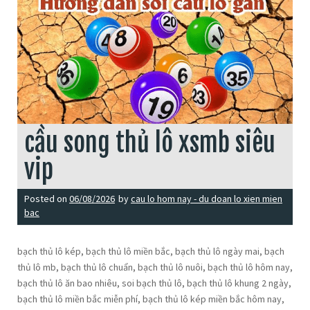
cầu song thủ lô xsmb siêu
vip
Posted on
06/08/2026
by
cau lo hom nay - du doan lo xien mien
bac
bạch thủ lô kép, bạch thủ lô miền bắc, bạch thủ lô ngày mai, bạch
thủ lô mb, bạch thủ lô chuẩn, bạch thủ lô nuôi, bạch thủ lô hôm nay,
bạch thủ lô ăn bao nhiêu, soi bạch thủ lô, bạch thủ lô khung 2 ngày,
bạch thủ lô miền bắc miễn phí, bạch thủ lô kép miền bắc hôm nay,