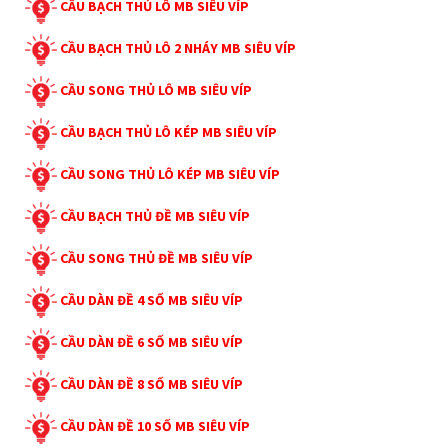
CẦU BẠCH THỦ LÔ MB SIÊU VÍP
CẦU BẠCH THỦ LÔ 2 NHÁY MB SIÊU VÍP
CẦU SONG THỦ LÔ MB SIÊU VÍP
CẦU BẠCH THỦ LÔ KÉP MB SIÊU VÍP
CẦU SONG THỦ LÔ KÉP MB SIÊU VÍP
CẦU BẠCH THỦ ĐỀ MB SIÊU VÍP
CẦU SONG THỦ ĐỀ MB SIÊU VÍP
CẦU DÀN ĐỀ 4 SỐ MB SIÊU VÍP
CẦU DÀN ĐỀ 6 SỐ MB SIÊU VÍP
CẦU DÀN ĐỀ 8 SỐ MB SIÊU VÍP
CẦU DÀN ĐỀ 10 SỐ MB SIÊU VÍP