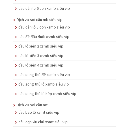
cầu dàn lô 6 con xsmb siêu vip
Dịch vụ soi cầu mb siêu vip
cầu dàn lô 8 con xsmb siêu vip
cầu đề đầu đuôi xsmb siêu vip
cầu lô xiên 2 xsmb siêu vip
cầu lô xiên 3 xsmb siêu vip
cầu lô xiên 4 xsmb siêu vip
cầu song thủ đề xsmb siêu vip
cầu song thủ lô xsmb siêu vip
cầu song thủ lô kép xsmb siêu vip
Dịch vụ soi cầu mt
cầu bao lô xsmt siêu vip
cầu cặp xíu chủ xsmt siêu vip