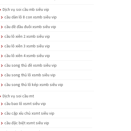
Dịch vụ soi cầu mb siêu vip
cầu dàn lô 8 con xsmb siêu vip
cầu đề đầu đuôi xsmb siêu vip
cầu lô xiên 2 xsmb siêu vip
cầu lô xiên 3 xsmb siêu vip
cầu lô xiên 4 xsmb siêu vip
cầu song thủ đề xsmb siêu vip
cầu song thủ lô xsmb siêu vip
cầu song thủ lô kép xsmb siêu vip
Dịch vụ soi cầu mt
cầu bao lô xsmt siêu vip
cầu cặp xíu chủ xsmt siêu vip
cầu đặc biệt xsmt siêu vip