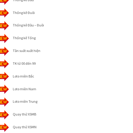
Thống kê Đuôi
Thống kê Đầu – Đuôi
Thống kê Tổng
Tần suất xuất hiện
TK từ 00 đến 99
Loto miền Bắc
Loto miền Nam
Loto miền Trung
Quay thử XSMB
Quay thử XSMN