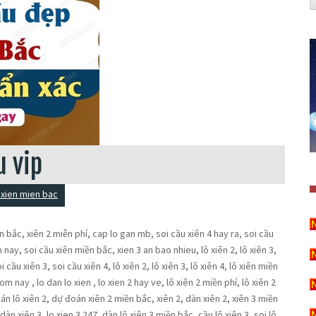
u vip
 xien mien bac
ền bắc, xiên 2 miễn phí, cap lo gan mb, soi cầu xiên 4 hay ra, soi cầu
nay, soi cầu xiên miền bắc, xien 3 an bao nhieu, lô xiên 2, lô xiên 3,
 cầu xiên 3, soi cầu xiên 4, lô xiên 2, lô xiên 3, lô xiên 4, lô xiên miền
m nay , lo dan lo xien , lo xien 2 hay ve, lô xiên 2 miền phí, lô xiên 2
oán lô xiên 2, dự đoán xiên 2 miền bắc, xiên 2, dàn xiên 2, xiên 3 miền
 dàn xiên 3, lo xien 3 247, dàn lô xiên 3 miền bắc, cầu lô xiên 3, soi lô