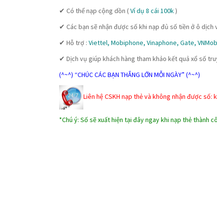
✔ Có thể nạp cộng dồn (
Ví dụ 8 cái 100k
)
✔ Các bạn sẽ nhận được số khi nạp đủ số tiền ở ô dịch 
✔ Hỗ trợ :
Viettel, Mobiphone, Vinaphone, Gate, VNMo
✔ Dịch vụ giúp khách hàng tham khảo kết quả xổ số truy
(^~^) “CHÚC CÁC BẠN THẮNG LỚN MỖI NGÀY” (^~^)
Liên hệ CSKH nạp thẻ và không nhận được số: 
*Chú ý: Số sẽ xuất hiện tại đây ngay khi nạp thẻ thành c