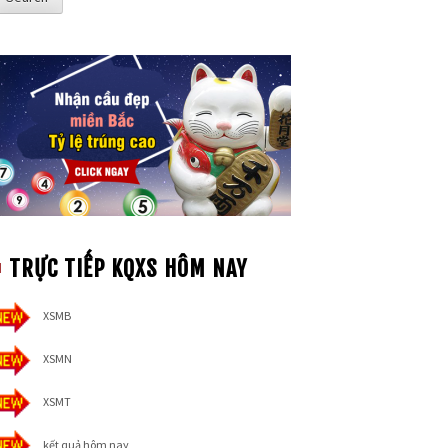
TRỰC TIẾP KQXS HÔM NAY
XSMB
XSMN
XSMT
kết quả hôm nay