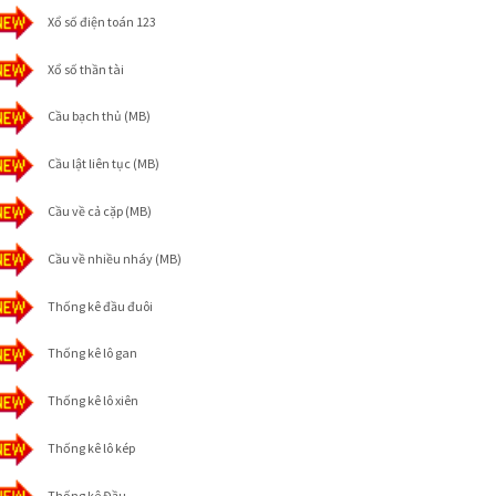
Xổ số điện toán 123
Xổ số thần tài
Cầu bạch thủ (MB)
Cầu lật liên tục (MB)
Cầu về cả cặp (MB)
Cầu về nhiều nháy (MB)
Thống kê đầu đuôi
Thống kê lô gan
Thống kê lô xiên
Thống kê lô kép
Thống kê Đầu