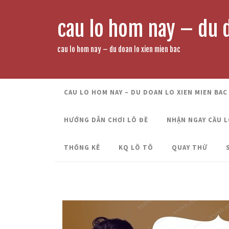
Skip
to
cau lo hom nay – du 
content
cau lo hom nay – du doan lo xien mien bac
CAU LO HOM NAY – DU DOAN LO XIEN MIEN BAC
HƯỚNG DẪN CHƠI LÔ ĐỀ
NHẬN NGAY CẦU 
THỐNG KÊ
KQ LÔ TÔ
QUAY THỬ