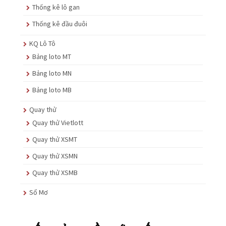
Thống kê lô gan
Thống kê đầu đuôi
KQ Lô Tô
Bảng loto MT
Bảng loto MN
Bảng loto MB
Quay thử
Quay thử Vietlott
Quay thử XSMT
Quay thử XSMN
Quay thử XSMB
Sổ Mơ