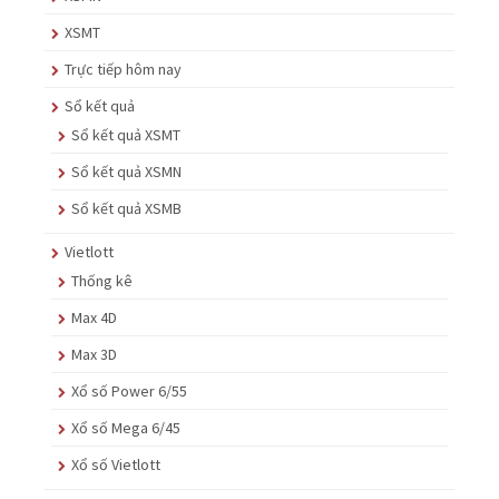
XSMT
Trực tiếp hôm nay
Sổ kết quả
Sổ kết quả XSMT
Sổ kết quả XSMN
Sổ kết quả XSMB
Vietlott
Thống kê
Max 4D
Max 3D
Xổ số Power 6/55
Xổ số Mega 6/45
Xổ số Vietlott