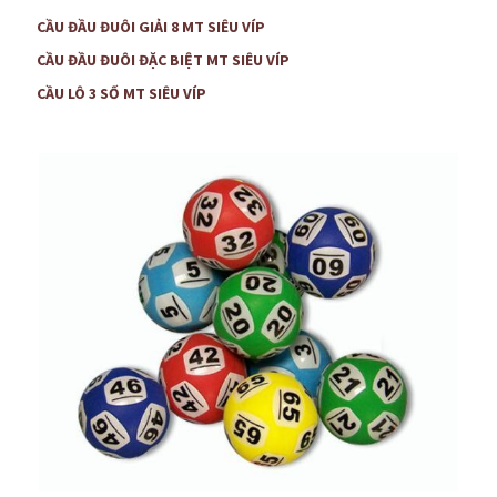
CẦU ĐẦU ĐUÔI GIẢI 8 MT SIÊU VÍP
CẦU ĐẦU ĐUÔI ĐẶC BIỆT MT SIÊU VÍP
CẦU LÔ 3 SỐ MT SIÊU VÍP