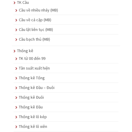
TK Cầu
Cầu về nhiều nháy (MB)
Cầu về cả cặp (MB)
Cầu lật liên tục (MB)
Cầu bạch thủ (MB)
Thống kê
TK từ 00 đến 99
Tần suất xuất hiện
Thống kê Tổng
Thống kê Đầu – Đuôi
Thống kê Đuôi
Thống kê Đầu
Thống kê lô kép
Thống kê lô xiên