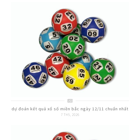
dự đoán kết quả xổ số miền bắc ngày 12/11 chuẩn nhất
7 TH5, 2026