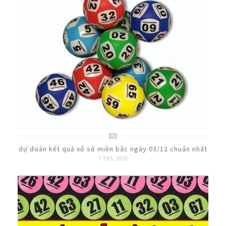
dự đoán kết quả xổ số miền bắc ngày 03/12 chuẩn nhất
7 TH5, 2026