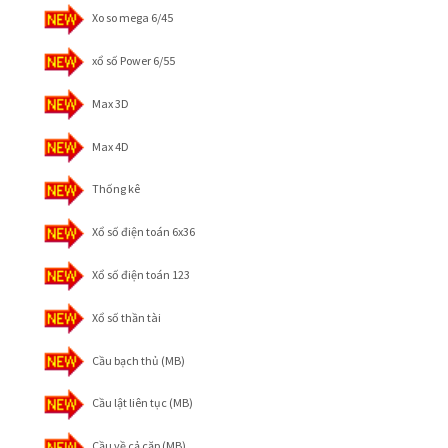
Xo so mega 6/45
xổ số Power 6/55
Max 3D
Max 4D
Thống kê
Xổ số điện toán 6x36
Xổ số điện toán 123
Xổ số thần tài
Cầu bạch thủ (MB)
Cầu lật liên tục (MB)
Cầu về cả cặp (MB)