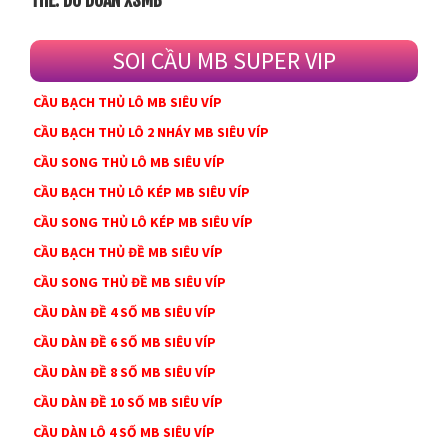
THẺ:
DU DOAN XSMB
SOI CẦU MB SUPER VIP
CẦU BẠCH THỦ LÔ MB SIÊU VÍP
CẦU BẠCH THỦ LÔ 2 NHÁY MB SIÊU VÍP
CẦU SONG THỦ LÔ MB SIÊU VÍP
CẦU BẠCH THỦ LÔ KÉP MB SIÊU VÍP
CẦU SONG THỦ LÔ KÉP MB SIÊU VÍP
CẦU BẠCH THỦ ĐỀ MB SIÊU VÍP
CẦU SONG THỦ ĐỀ MB SIÊU VÍP
CẦU DÀN ĐỀ 4 SỐ MB SIÊU VÍP
CẦU DÀN ĐỀ 6 SỐ MB SIÊU VÍP
CẦU DÀN ĐỀ 8 SỐ MB SIÊU VÍP
CẦU DÀN ĐỀ 10 SỐ MB SIÊU VÍP
CẦU DÀN LÔ 4 SỐ MB SIÊU VÍP