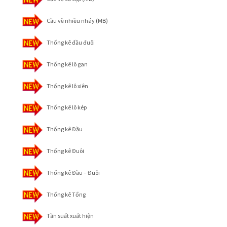
Cầu về nhiều nháy (MB)
Thống kê đầu đuôi
Thống kê lô gan
Thống kê lô xiên
Thống kê lô kép
Thống kê Đầu
Thống kê Đuôi
Thống kê Đầu – Đuôi
Thống kê Tổng
Tần suất xuất hiện