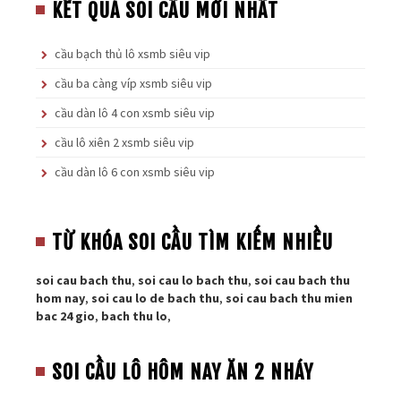
KẾT QUẢ SOI CẦU MỚI NHẤT
cầu bạch thủ lô xsmb siêu vip
cầu ba càng víp xsmb siêu vip
cầu dàn lô 4 con xsmb siêu vip
cầu lô xiên 2 xsmb siêu vip
cầu dàn lô 6 con xsmb siêu vip
TỪ KHÓA SOI CẦU TÌM KIẾM NHIỀU
soi cau bach thu
,
soi cau lo bach thu
,
soi cau bach thu
hom nay
,
soi cau lo de bach thu
,
soi cau bach thu mien
bac 24 gio
,
bach thu lo
,
SOI CẦU LÔ HÔM NAY ĂN 2 NHÁY