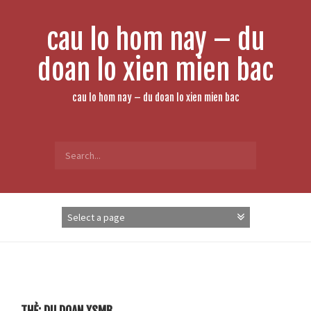
Skip
to
cau lo hom nay – du
content
doan lo xien mien bac
cau lo hom nay – du doan lo xien mien bac
Search
for: