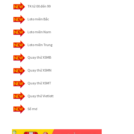
TK từ 00 đến 99
Loto miền Bắc
Loto miền Nam
Loto miền Trung
Quay thử XSMB
Quay thử XSMN
Quay thử XSMT
Quay thử Vietlott
Sổ mơ