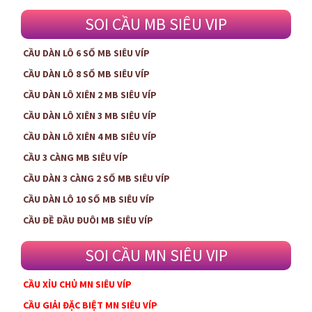
SOI CẦU MB SIÊU VIP
CẦU DÀN LÔ 6 SỐ MB SIÊU VÍP
CẦU DÀN LÔ 8 SỐ MB SIÊU VÍP
CẦU DÀN LÔ XIÊN 2 MB SIÊU VÍP
CẦU DÀN LÔ XIÊN 3 MB SIÊU VÍP
CẦU DÀN LÔ XIÊN 4 MB SIÊU VÍP
CẦU 3 CÀNG MB SIÊU VÍP
CẦU DÀN 3 CÀNG 2 SỐ MB SIÊU VÍP
CẦU DÀN LÔ 10 SỐ MB SIÊU VÍP
CẦU ĐỀ ĐẦU ĐUÔI MB SIÊU VÍP
SOI CẦU MN SIÊU VIP
CẦU XỈU CHỦ MN SIÊU VÍP
CẦU GIẢI ĐẶC BIỆT MN SIÊU VÍP