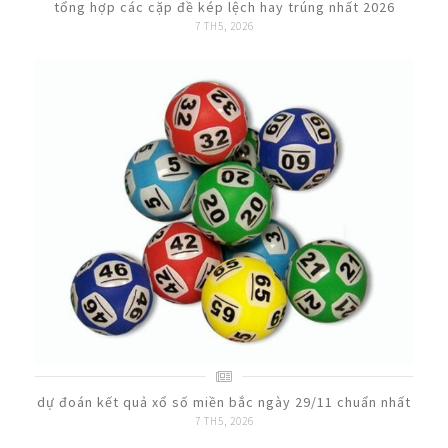
tổng hợp các cặp đề kép lệch hay trúng nhất 2026
7 TH5, 2026
dự đoán kết quả xổ số miền bắc ngày 29/11 chuẩn nhất
7 TH5, 2026