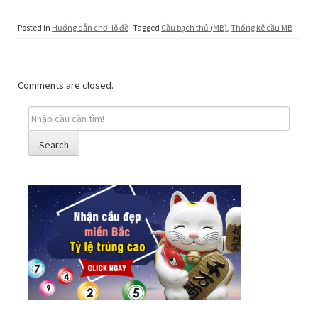
Posted in
Hướng dẫn chơi lô đề
Tagged
Cầu bạch thủ (MB)
,
Thống kê cầu MB
Comments are closed.
Search