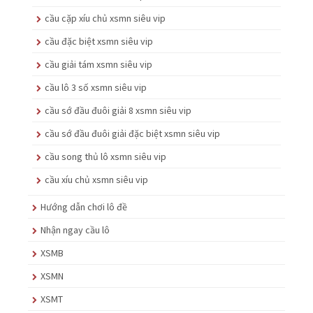
cầu cặp xíu chủ xsmn siêu vip
cầu đặc biệt xsmn siêu vip
cầu giải tám xsmn siêu vip
cầu lô 3 số xsmn siêu vip
cầu sớ đầu đuôi giải 8 xsmn siêu vip
cầu sớ đầu đuôi giải đặc biệt xsmn siêu vip
cầu song thủ lô xsmn siêu vip
cầu xíu chủ xsmn siêu vip
Hướng dẫn chơi lô đề
Nhận ngay cầu lô
XSMB
XSMN
XSMT