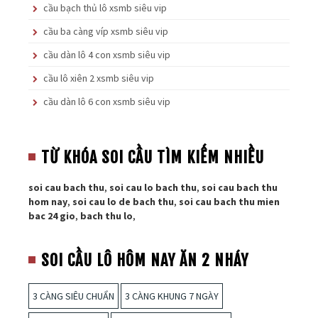
cầu bạch thủ lô xsmb siêu vip
cầu ba càng víp xsmb siêu vip
cầu dàn lô 4 con xsmb siêu vip
cầu lô xiên 2 xsmb siêu vip
cầu dàn lô 6 con xsmb siêu vip
TỪ KHÓA SOI CẦU TÌM KIẾM NHIỀU
soi cau bach thu
,
soi cau lo bach thu
,
soi cau bach thu
hom nay
,
soi cau lo de bach thu
,
soi cau bach thu mien
bac 24 gio
,
bach thu lo
,
SOI CẦU LÔ HÔM NAY ĂN 2 NHÁY
3 CÀNG SIÊU CHUẨN
3 CÀNG KHUNG 7 NGÀY