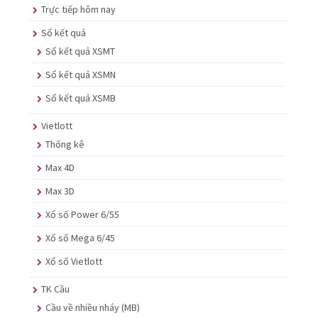
Trực tiếp hôm nay
Sổ kết quả
Sổ kết quả XSMT
Sổ kết quả XSMN
Sổ kết quả XSMB
Vietlott
Thống kê
Max 4D
Max 3D
Xổ số Power 6/55
Xổ số Mega 6/45
Xổ số Vietlott
TK Cầu
Cầu về nhiều nháy (MB)