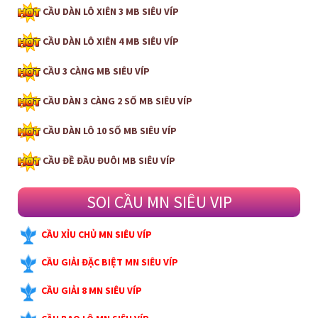
CẦU DÀN LÔ XIÊN 3 MB SIÊU VÍP
CẦU DÀN LÔ XIÊN 4 MB SIÊU VÍP
CẦU 3 CÀNG MB SIÊU VÍP
CẦU DÀN 3 CÀNG 2 SỐ MB SIÊU VÍP
CẦU DÀN LÔ 10 SỐ MB SIÊU VÍP
CẦU ĐỀ ĐẦU ĐUÔI MB SIÊU VÍP
SOI CẦU MN SIÊU VIP
CẦU XỈU CHỦ MN SIÊU VÍP
CẦU GIẢI ĐẶC BIỆT MN SIÊU VÍP
CẦU GIẢI 8 MN SIÊU VÍP