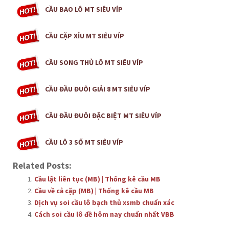
CẦU BAO LÔ MT SIÊU VÍP
CẦU CẶP XỈU MT SIÊU VÍP
CẦU SONG THỦ LÔ MT SIÊU VÍP
CẦU ĐẦU ĐUÔI GIẢI 8 MT SIÊU VÍP
CẦU ĐẦU ĐUÔI ĐẶC BIỆT MT SIÊU VÍP
CẦU LÔ 3 SỐ MT SIÊU VÍP
Related Posts:
Cầu lật liên tục (MB) | Thống kê cầu MB
Cầu về cả cặp (MB) | Thống kê cầu MB
Dịch vụ soi cầu lô bạch thủ xsmb chuẩn xác
Cách soi cầu lô đề hôm nay chuẩn nhất VBB