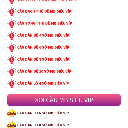
CẦU BẠCH THỦ ĐỀ MB SIÊU VÍP
CẦU SONG THỦ ĐỀ MB SIÊU VÍP
CẦU DÀN ĐỀ 4 SỐ MB SIÊU VÍP
CẦU DÀN ĐỀ 6 SỐ MB SIÊU VÍP
CẦU DÀN ĐỀ 8 SỐ MB SIÊU VÍP
CẦU DÀN ĐỀ 10 SỐ MB SIÊU VÍP
CẦU DÀN LÔ 4 SỐ MB SIÊU VÍP
SOI CẦU MB SIÊU VIP
CẦU DÀN LÔ 6 SỐ MB SIÊU VÍP
CẦU DÀN LÔ 8 SỐ MB SIÊU VÍP