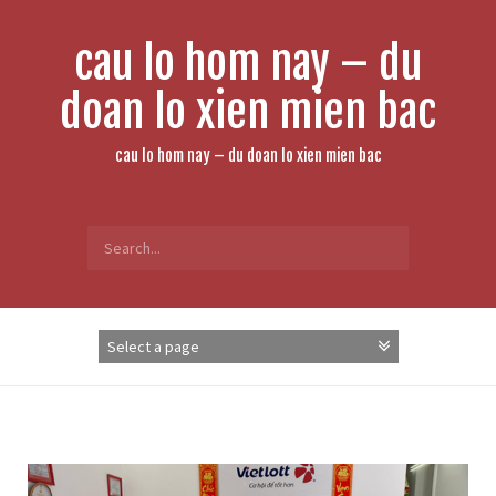
Skip
to
cau lo hom nay – du
content
doan lo xien mien bac
cau lo hom nay – du doan lo xien mien bac
Search
for: