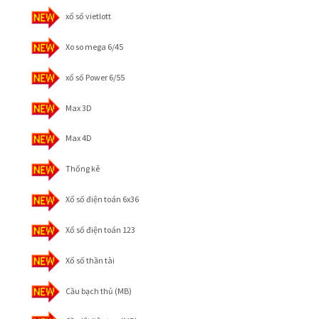
xổ số vietlott
Xo so mega 6/45
xổ số Power 6/55
Max 3D
Max 4D
Thống kê
Xổ số điện toán 6x36
Xổ số điện toán 123
Xổ số thần tài
Cầu bạch thủ (MB)