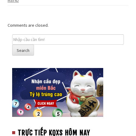
Max 4D
Comments are closed.
Search
TRỰC TIẾP KQXS HÔM NAY