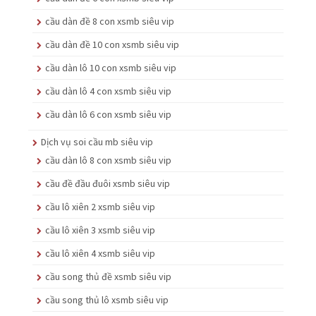
cầu dàn đề 8 con xsmb siêu vip
cầu dàn đề 10 con xsmb siêu vip
cầu dàn lô 10 con xsmb siêu vip
cầu dàn lô 4 con xsmb siêu vip
cầu dàn lô 6 con xsmb siêu vip
Dịch vụ soi cầu mb siêu vip
cầu dàn lô 8 con xsmb siêu vip
cầu đề đầu đuôi xsmb siêu vip
cầu lô xiên 2 xsmb siêu vip
cầu lô xiên 3 xsmb siêu vip
cầu lô xiên 4 xsmb siêu vip
cầu song thủ đề xsmb siêu vip
cầu song thủ lô xsmb siêu vip