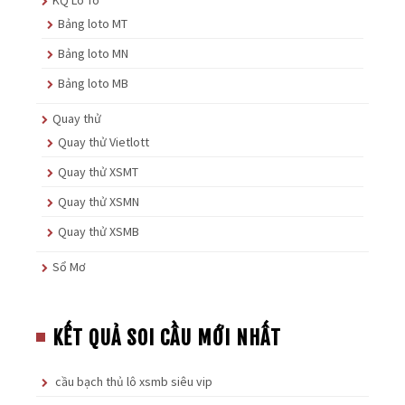
Bảng loto MT
Bảng loto MN
Bảng loto MB
Quay thử
Quay thử Vietlott
Quay thử XSMT
Quay thử XSMN
Quay thử XSMB
Sổ Mơ
KẾT QUẢ SOI CẦU MỚI NHẤT
cầu bạch thủ lô xsmb siêu vip