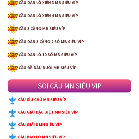
CẦU DÀN LÔ XIÊN 3 MB SIÊU VÍP
CẦU DÀN LÔ XIÊN 4 MB SIÊU VÍP
CẦU 3 CÀNG MB SIÊU VÍP
CẦU DÀN 3 CÀNG 2 SỐ MB SIÊU VÍP
CẦU DÀN LÔ 10 SỐ MB SIÊU VÍP
CẦU ĐỀ ĐẦU ĐUÔI MB SIÊU VÍP
SOI CẦU MN SIÊU VIP
CẦU XỈU CHỦ MN SIÊU VÍP
CẦU GIẢI ĐẶC BIỆT MN SIÊU VÍP
CẦU GIẢI 8 MN SIÊU VÍP
CẦU BAO LÔ MN SIÊU VÍP