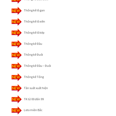
Thống kê lô gan
Thống kê lô xiên
Thống kê lô kép
Thống kê Đầu
Thống kê Đuôi
Thống kê Đầu – Đuôi
Thống kê Tổng
Tần suất xuất hiện
TK từ 00 đến 99
Loto miền Bắc