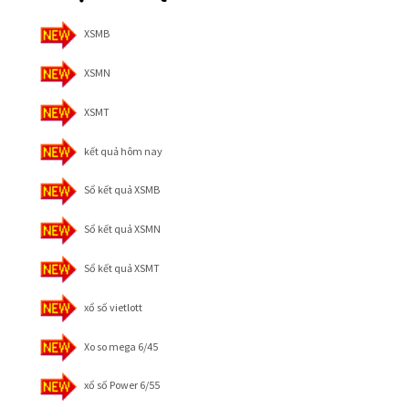
XSMB
XSMN
XSMT
kết quả hôm nay
Sổ kết quả XSMB
Sổ kết quả XSMN
Sổ kết quả XSMT
xổ số vietlott
Xo so mega 6/45
xổ số Power 6/55