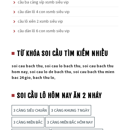
cầu ba càng víp xsmb siêu vip
cầu dàn lô 4 con xsmb siêu vip
cầu lô xiên 2 xsmb siêu vip
cầu dàn lô 6 con xsmb siêu vip
TỪ KHÓA SOI CẦU TÌM KIẾM NHIỀU
soi cau bach thu
,
soi cau lo bach thu
,
soi cau bach thu
hom nay
,
soi cau lo de bach thu
,
soi cau bach thu mien
bac 24 gio
,
bach thu lo
,
SOI CẦU LÔ HÔM NAY ĂN 2 NHÁY
3 CÀNG SIÊU CHUẨN
3 CÀNG KHUNG 7 NGÀY
3 CÀNG MIỀN BẮC
3 CÀNG MIỀN BẮC HÔM NAY