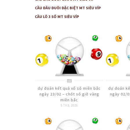
CẦU ĐẦU ĐUÔI ĐẶC BIỆT MT SIÊU VÍP
CẦU LÔ 3 SỐ MT SIÊU VÍP
dự đoán kết quả xổ số miền bắc
dự đoán kế
ngày 23/02 – chốt số giờ vàng
ngày 02/0
miền bắc
5 TH3, 2026