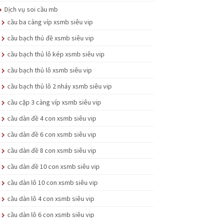
Dịch vụ soi cầu mb
cầu ba càng víp xsmb siêu vip
cầu bạch thủ đề xsmb siêu vip
cầu bạch thủ lô kép xsmb siêu vip
cầu bạch thủ lô xsmb siêu vip
cầu bạch thủ lô 2 nháy xsmb siêu vip
cầu cặp 3 càng víp xsmb siêu vip
cầu dàn đề 4 con xsmb siêu vip
cầu dàn đề 6 con xsmb siêu vip
cầu dàn đề 8 con xsmb siêu vip
cầu dàn đề 10 con xsmb siêu vip
cầu dàn lô 10 con xsmb siêu vip
cầu dàn lô 4 con xsmb siêu vip
cầu dàn lô 6 con xsmb siêu vip