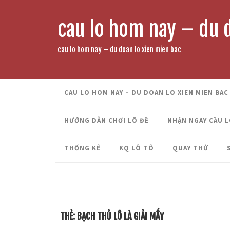
Skip
to
cau lo hom nay – du 
content
cau lo hom nay – du doan lo xien mien bac
CAU LO HOM NAY – DU DOAN LO XIEN MIEN BAC
HƯỚNG DẪN CHƠI LÔ ĐỀ
NHẬN NGAY CẦU 
THỐNG KÊ
KQ LÔ TÔ
QUAY THỬ
THẺ:
BẠCH THỦ LÔ LÀ GIẢI MẤY