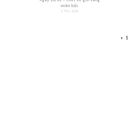
miền bắc
5 TH3, 2026
Điều
1
hướng
bài
viết