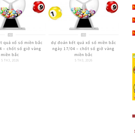
t quả xổ số miền bắc
dự đoán kết quả xổ số miền bắc
4 – chốt số giờ vàng
ngày 17/04 – chốt số giờ vàng
miền bắc
miền bắc
5 TH3, 2026
5 TH3, 2026