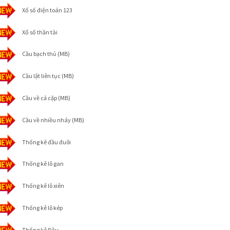
Xổ số điện toán 123
Xổ số thần tài
Cầu bạch thủ (MB)
Cầu lật liên tục (MB)
Cầu về cả cặp (MB)
Cầu về nhiều nháy (MB)
Thống kê đầu đuôi
Thống kê lô gan
Thống kê lô xiên
Thống kê lô kép
Thống kê Đầu