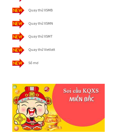
Quay thử XSMB
Quay thử XSMN
Quay thử XSMT
Quay thử Vietlott
Sổ mơ