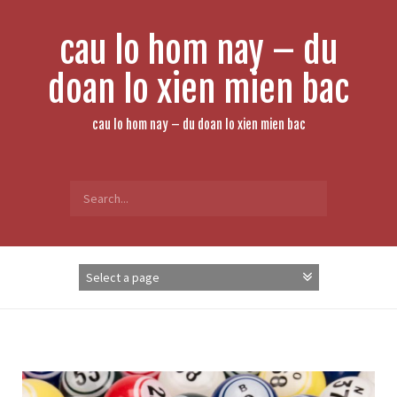
Skip
to
cau lo hom nay – du
content
doan lo xien mien bac
cau lo hom nay – du doan lo xien mien bac
Search
for: