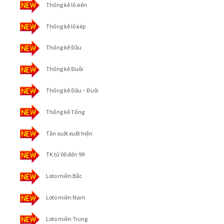
Thống kê lô xiên
Thống kê lô kép
Thống kê Đầu
Thống kê Đuôi
Thống kê Đầu – Đuôi
Thống kê Tổng
Tần suất xuất hiện
TK từ 00 đến 99
Loto miền Bắc
Loto miền Nam
Loto miền Trung