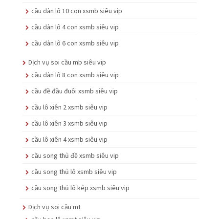
cầu dàn lô 10 con xsmb siêu vip
cầu dàn lô 4 con xsmb siêu vip
cầu dàn lô 6 con xsmb siêu vip
Dịch vụ soi cầu mb siêu vip
cầu dàn lô 8 con xsmb siêu vip
cầu đề đầu đuôi xsmb siêu vip
cầu lô xiên 2 xsmb siêu vip
cầu lô xiên 3 xsmb siêu vip
cầu lô xiên 4 xsmb siêu vip
cầu song thủ đề xsmb siêu vip
cầu song thủ lô xsmb siêu vip
cầu song thủ lô kép xsmb siêu vip
Dịch vụ soi cầu mt