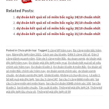
Related Posts:
dự đoán kết quả xổ số miền bắc ngày 24/10 chuẩn nhất
dự đoán kết quả xổ số miền bắc ngày 25/10 chuẩn nhất
dự đoán kết quả xổ số miền bắc ngày 20/10 chuẩn nhất
dự đoán kết quả xổ số miền bắc ngày 21/10 chuẩn nhất
Posted in Chưa phân loại
Tagged
3 càng VIP hôm nay
,
Ba càng miền bắc hôm
nay
,
Bảng đặc biệt năm 2021
,
Cách soi cầu lô xiên
,
DÀN 3 càng 192 số
,
Dàn 3
càng đánh quanh năm
,
Dàn de 3 càng miền Bắc
,
du doan xsmb
,
dự đoán giải
đặc biệt hôm nay
,
Dự đoán giải đặc biệt ngày mai
,
Dự đoán kết quả xổ số siêu
chính xác hôm nay
,
Dự đoán lô xiên 2
,
Dự đoán lô xiên 4 miền Bắc
,
Dự đoán xổ
số miền Bắc chính xác hôm nay
,
dự đoán xsmb chính xác
,
dự đoán xsmb
chuẩn
,
dự đoán xsmb đặc biệt
,
Ghép lô xiên
,
Không có chuyên mục
,
Lô xiên 3
,
Số kết quả giải đặc biệt
,
Soi cầu 3 càng 247
,
Soi cầu 3 càng 6666 miễn phí
,
Soi
cầu 3 càng miễn phí miền Nam
,
Soi cầu Dự đoán XSMB chính xác 100
,
Soi cầu
lô xiên 2
,
Soi lô xiên chuẩn
,
Tần suất lô xiên
,
Thống kê giải đặc biệt 24
,
Thống kê
giải đặc biệt lâu chưa về
,
Thống kê giải đặc biệt về 59