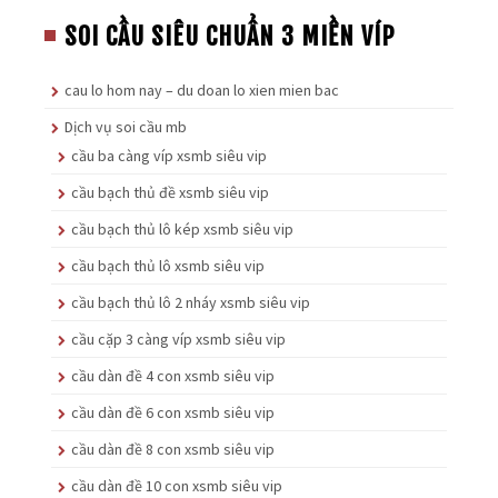
SOI CẦU SIÊU CHUẨN 3 MIỀN VÍP
cau lo hom nay – du doan lo xien mien bac
Dịch vụ soi cầu mb
cầu ba càng víp xsmb siêu vip
cầu bạch thủ đề xsmb siêu vip
cầu bạch thủ lô kép xsmb siêu vip
cầu bạch thủ lô xsmb siêu vip
cầu bạch thủ lô 2 nháy xsmb siêu vip
cầu cặp 3 càng víp xsmb siêu vip
cầu dàn đề 4 con xsmb siêu vip
cầu dàn đề 6 con xsmb siêu vip
cầu dàn đề 8 con xsmb siêu vip
cầu dàn đề 10 con xsmb siêu vip