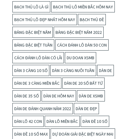
BẠCH THỦ LÔ LÀ GÌ
BẠCH THỦ LÔ MIỀN BẮC HÔM NAY
BẠCH THỦ LÔ ĐẸP NHẤT HÔM NAY
BẠCH THỦ ĐỀ
BẢNG ĐẶC BIỆT NĂM
BẢNG ĐẶC BIỆT NĂM 2022
BẢNG ĐẶC BIỆT TUẦN
CÁCH ĐÁNH LÔ DÀN 50 CON
CÁCH ĐÁNH LÔ DÀN CÓ LÃI
DU DOAN XSMB
DÀN 3 CÀNG 10 SỐ
DÀN 3 CÀNG NUÔI TUẦN
DÀN DE
DÀN DE 3 CÀNG MIỀN BẮC
DÀN DE 20 SỐ BẤT TỬ
DÀN DE 35 SỐ
DÀN DE HÔM NAY
DÀN DE XSMB
DÀN DE ĐÁNH QUANH NĂM 2022
DÀN DE ĐẸP
DÀN LÔ 42 CON
DÀN LÔ MIỀN BẮC
DÀN ĐỀ 10 SỐ
DÀN ĐỀ 10 SỐ MAX
DỰ ĐOÁN GIẢI ĐẶC BIỆT NGÀY MAI