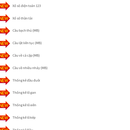
Xổ số điện toán 123
Xổ số thần tài
Cầu bạch thủ (MB)
Cầu lật liên tục (MB)
Cầu về cả cặp (MB)
Cầu về nhiều nháy (MB)
Thống kê đầu đuôi
Thống kê lô gan
Thống kê lô xiên
Thống kê lô kép
Thống kê Đầu