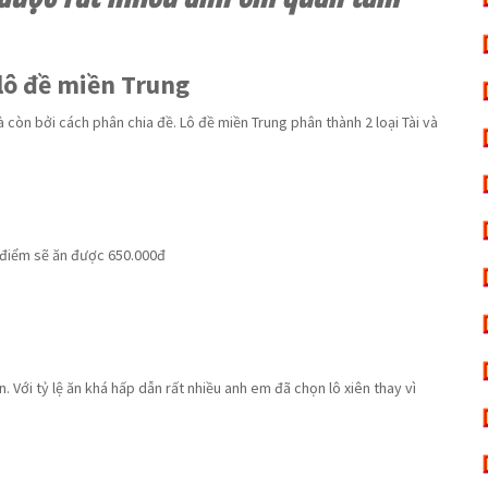
lô đề miền Trung
 còn bởi cách phân chia đề. Lô đề miền Trung phân thành 2 loại Tài và
 điểm sẽ ăn được 650.000đ
 Với tỷ lệ ăn khá hấp dẫn rất nhiều anh em đã chọn lô xiên thay vì