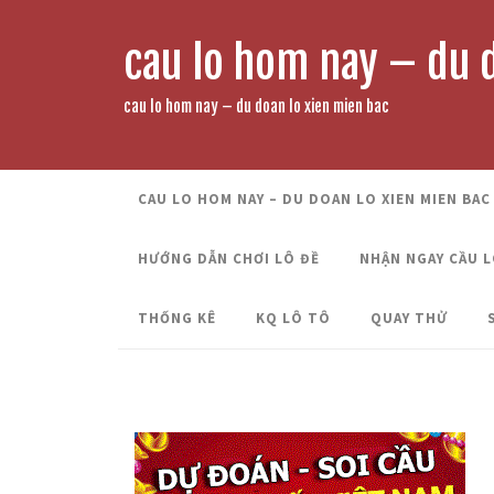
Skip
to
cau lo hom nay – du 
content
cau lo hom nay – du doan lo xien mien bac
CAU LO HOM NAY – DU DOAN LO XIEN MIEN BAC
HƯỚNG DẪN CHƠI LÔ ĐỀ
NHẬN NGAY CẦU 
THỐNG KÊ
KQ LÔ TÔ
QUAY THỬ