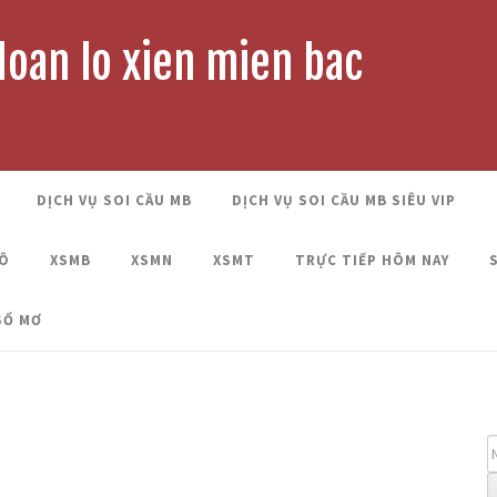
doan lo xien mien bac
DỊCH VỤ SOI CẦU MB
DỊCH VỤ SOI CẦU MB SIÊU VIP
LÔ
XSMB
XSMN
XSMT
TRỰC TIẾP HÔM NAY
SỔ MƠ