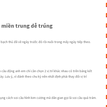
 miền trung dễ trúng
ô bạch thủ đã về ngày trước đó rồi nuôi trong mấy ngày tiếp theo.
 cầu động anh em chỉ cần chọn 2 vị trí khác nhau có trên bảng kết
y. Lưu ý, vì đánh theo chu kỳ nên nhất định phải thay đổi vị trí
ụng cách soi cầu hình kim cương mà dân gian gọi là soi cầu quả trám.