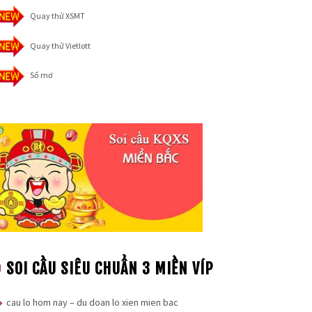
Quay thử XSMT
Quay thử Vietlott
Sổ mơ
SOI CẦU SIÊU CHUẨN 3 MIỀN VÍP
cau lo hom nay – du doan lo xien mien bac