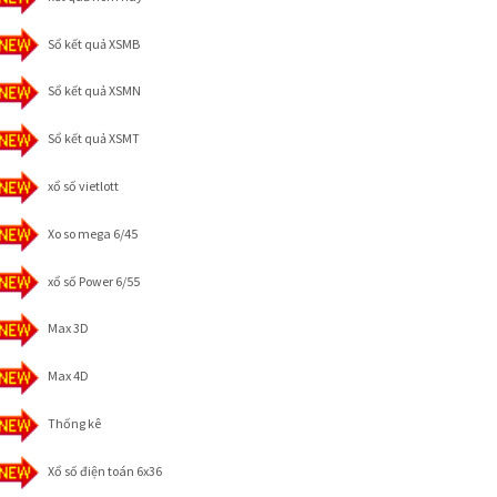
Sổ kết quả XSMB
Sổ kết quả XSMN
Sổ kết quả XSMT
xổ số vietlott
Xo so mega 6/45
xổ số Power 6/55
Max 3D
Max 4D
Thống kê
Xổ số điện toán 6x36